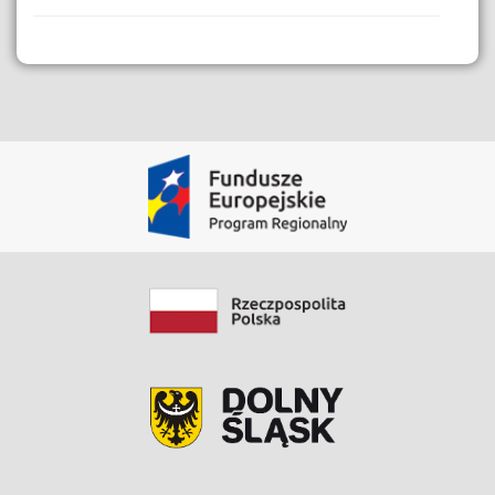
Dane i Zasoby
Instrukcja Kart Usług
Pobierz Zasób
Data modyfikacji: 2020-06-09 10:46:06.267