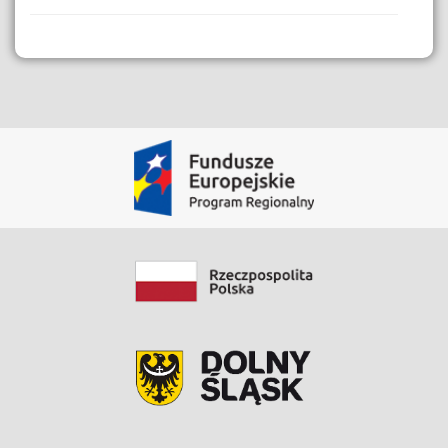
Dane i Zasoby
Film instruktażowy eBom
Zobacz zasób
Data modyfikacji: 2020-03-30 09:48:22.969