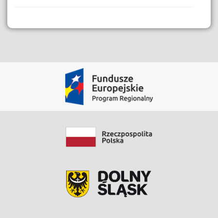
Dane i Zasoby
Film instruktażowy eBom
Zobacz zasób
Data modyfikacji: 2020-03-30 09:48:22.969